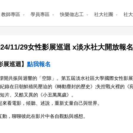
教師專區
學員專區
快樂做志工
社大社團
社大
024/11/29女性影展巡迴 x淡水社大開放報
性影展巡迴】
點我報名
撐開共振與迴響的「空隙」。第五屆淡水社區大學國際女性影展，
、紀錄在日朝鮮殖民壓迫的《轉動塵封的歷史》;失控戰火裡的《
三部短片、又酷又異的《小丑萬萬歲》。
起來看電影，傾聽、述說，重新丈量自己與世界。
互動，聊聊彼此在影片中各自觀點與感想。