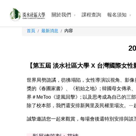
關於我們
課程查詢
報名須知
首頁
最新消息
內容
/
/
2
【第五屆 淡水社區大學 X 台灣國際女
世界局勢詭譎，彷彿塌陷，女性導演以視角、影像
獎的《春圃家書》、《初始之地》; 韓國母女傳承
界＃MeToo《逆風回擊》; 以及思考成為自己的
除了校本部，我們還安排新興里及民權里場次。ㄧ
誠摯邀請您一起來觀賞，每場會後還特別安排與談