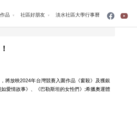
作品
社區好朋友
淡水社區大學行事曆
名！
將放映2024年台灣競賽入圍作品《窗殺》及獲銀
宛如愛情故事》、《巴勒斯坦的女性們》;希臘奧運體