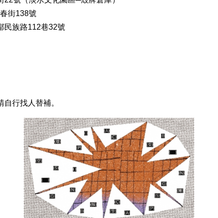
138號
路112巷32號
請自行找人替補。