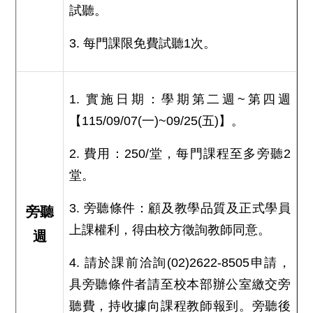
試聽。
3. 每門課限免費試聽1次。
1. 實施日期：學期第二週~第四週
【115/09/07(一)~09/25(五)】。
2. 費用：250/堂，每門課程至多旁聽2
堂。
3. 旁聽條件：顧及教學品質及正式學員
旁聽
上課權利，得由校方徵詢教師同意。
週
4. 請於課前洽詢(02)2622-8505申請，
具旁聽條件者請至校本部辦公室繳交旁
聽費，持收據向課程教師報到。旁聽後