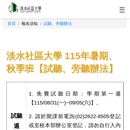
☰
首頁
報名須知
試聽、旁聽辦法
/
/
淡水社區大學 115年暑期、
秋季班【試聽、旁聽辦法】
1. 免費試聽日期：學期第一週
【115/08/31(一)~09/05(六)】。
試聽
2. 請於開課前電詢(02)2622-8505登記
或至校本部辦公室登記，請勿自行入內
週