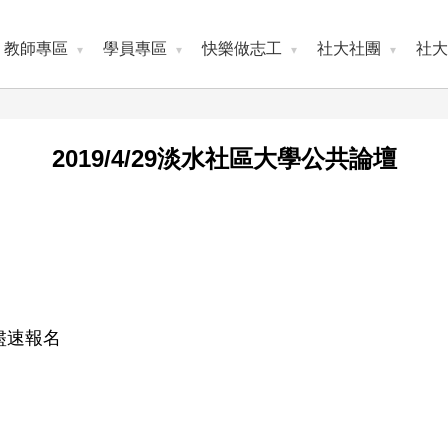
教師專區
學員專區
快樂做志工
社大社團
社大
2019/4/29淡水社區大學公共論壇
盡速報名