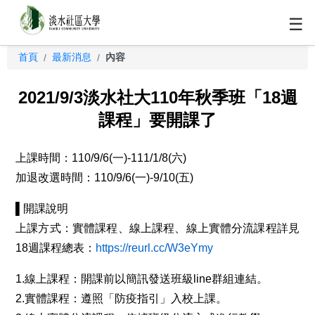
☰
首頁
最新消息
內容
/
/
2021/9/3淡水社大110年秋季班「18週
課程」要開課了
上課時間：110/9/6(一)-111/1/8(六)
加退改選時間：110/9/6(一)-9/10(五)
▌開課說明
上課方式：實體課程、線上課程、線上實體分流課程詳見
18週課程總表：
https://reurl.cc/W3eYmy
1.線上課程：開課前以簡訊發送班級line群組連結。
2.實體課程：遵照「防疫指引」入校上課。