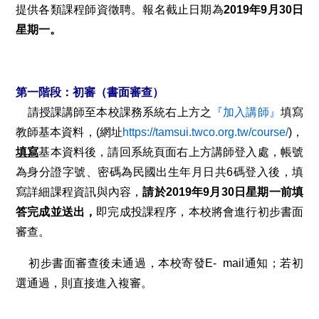
提供各類課程師資徵聘。報名截止日期為
2019
年
9
月30日
星期一。
第一階段：初審（書面審查）
請授課講師至本校課務系統右上方之
『加入講師』
填寫
教師基本資料，(網址
https://tamsui.twco.org.tw/course/
)，
填寫
基本資料後，請回系統頁面右上方講師登入處，帳號
為身分證字號、密碼為民國出生年月日共6碼登入後，填
寫詳細課程資訊與內容，
請於
2019
年
9
月
30
日星期一前填
答完成並送出，
即完成投課程序，本校將會進行初步書面
審查。
初步書面審查後未通過，本校寄發E- mail通知；若初
選通過，則直接進入複審。