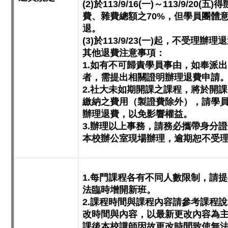
(2)於113/9/16(一)～113/9/2
費、雜費總額之70%，但學員團體
退。
(3)於113/9/23(一)起，不受理
其他退費注意事項：
1.如有不可歸責學員事由，如奉派
者，需提出相關證明辦理退費申請
2.社大未如期開課之課程，將於開
繳納之費用（製證費除外），請學
辦理退費，以免影響權益。
3.辦理以上事務，請務必攜帶身分
本校辦公室現場辦理，逾期恕不受
1.每門課程各有不同人數限制，請
法臨時增開新班。
2.課程時間與課程內容請參考課程
改時間與內容，以最新更改內容為
課後本校講師因故更改時間致使無