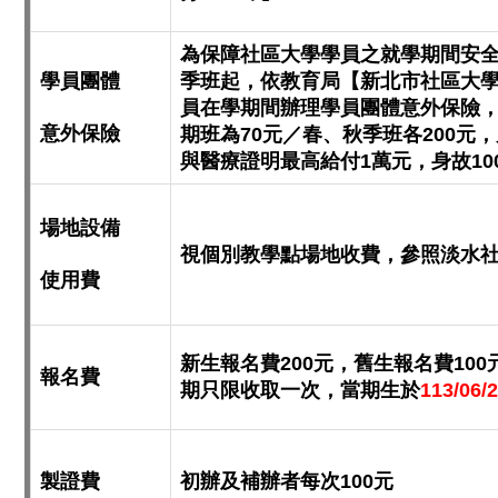
為保障社區大學學員之就學期間安全
學員團體
季班起，依教育局【新北市社區大
員在學期間辦理學員團體意外保險，
意外保險
期班為70元／春、秋季班各200元
與醫療證明最高給付1萬元，身故10
場地設備
視個別教學點場地收費，參照淡水
使用費
新生報名費200元，舊生報名費10
報名費
期只限收取一次，當期生於
113/06/
製證費
初辦及補辦者每次100元