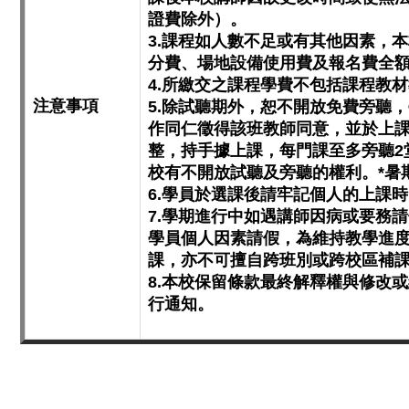
證費除外）。
3.課程如人數不足或有其他因素，
分費、場地設備使用費及報名費全
4.所繳交之課程學費不包括課程教
注意事項
5.除試聽期外，恕不開放免費旁聽
作同仁徵得該班教師同意，並於上課
整，持手據上課，每門課至多旁聽2
校有不開放試聽及旁聽的權利。*暑
6.學員於選課後請牢記個人的上課
7.學期進行中如遇講師因病或要務
學員個人因素請假，為維持教學進
課，亦不可擅自跨班別或跨校區補
8.本校保留條款最終解釋權與修改
行通知。