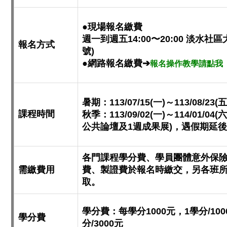
●現場報名繳費
週一到週五14:00〜20:00 淡水
報名方式
號)
●網路報名繳費➔
報名操作教學請點我
暑期：113/07/15(一)～113/08/23(五
課程時間
秋季：113/09/02(一)～114/01/0
公共論壇及1週成果展)，遇假期延
各門課程學分費、學員團體意外保
需繳費用
費、製證費於報名時繳交，另各班
取。
學分費：每學分1000元，1學分/100
學分費
分/3000元