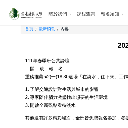
關於我們
課程查詢
報名須知
首頁
最新消息
內容
/
/
20
111年春季班公共論壇
– 開 – 放 – 報 – 名 –
重磅推薦5/2(一)18:30這場「在淡水，住下
1. 了解交通設計對生活與城市的影響
2. 專家陪伴腦力激盪找出想要的生活環境
3. 開啟全新觀點看待淡水
其他還有許多精彩場次，全部皆免費報名參加，參加三