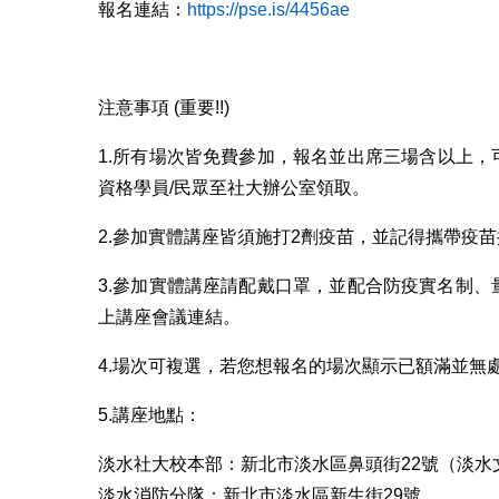
報名連結：
https://pse.is/4456ae
注意事項 (重要!!)
1.所有場次皆免費參加，報名並出席三場含以上，
資格學員/民眾至社大辦公室領取。
2.參加實體講座皆須施打2劑疫苗，並記得攜帶疫
3.參加實體講座請配戴口罩，並配合防疫實名制、量
上講座會議連結。
4.場次可複選，若您想報名的場次顯示已額滿並
5.講座地點：
淡水社大校本部：新北市淡水區鼻頭街22號（淡水
淡水消防分隊：新北市淡水區新生街29號