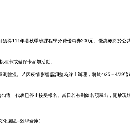
可獲得111年暑秋季班課程學分費優惠券200元。優惠券將於
苗接種卡或健保卡參加活動。
測體溫。若因疫情影響需調整為線上辦理，將於4/25－4/29這
無處勾選，代表已停止接受報名。當日若有剩餘名額釋出，開放現
文化園區─殼牌倉庫）