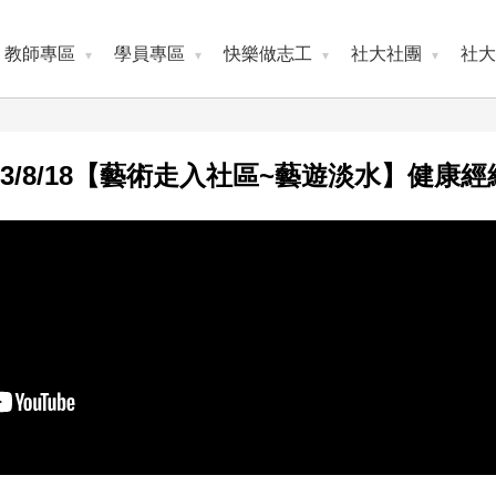
教師專區
學員專區
快樂做志工
社大社團
社大
23/8/18【藝術走入社區~藝遊淡水】健康