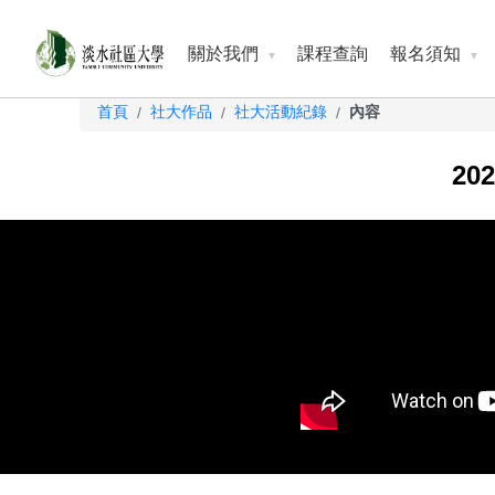
關於我們
課程查詢
報名須知
首頁
社大作品
社大活動紀錄
內容
/
/
/
20