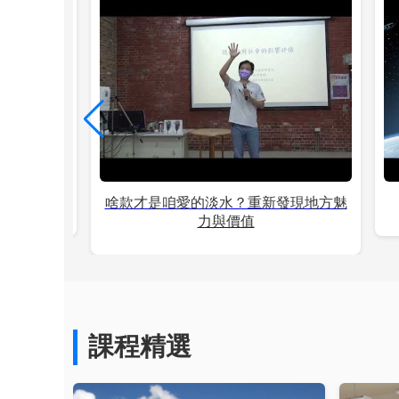
」 莊武男
啥款才是咱愛的淡水？重新發現地方魅
力與價值
課程精選