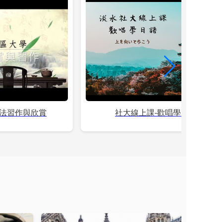
書法習作與欣賞
社大線上課-歡唱學日語