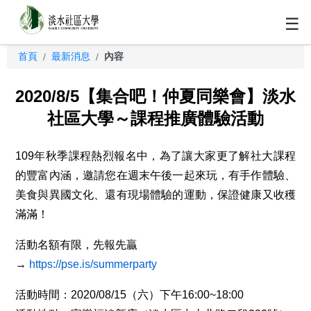
☰
首頁
最新消息
內容
/
/
2020/8/5【集合吧！仲夏同樂會】淡水
社區大學～課程推廣體驗活動
109年秋季課程熱烈報名中，為了讓大家更了解社大課程
的豐富內涵，邀請您在週末午後一起來玩，有手作體驗、
美食與異國文化、還有現場體驗的運動，保證健康又收穫
滿滿！
活動名額有限，先報先贏
→
https://pse.is/summerparty
活動時間：2020/08/15（六）下午16:00~18:00