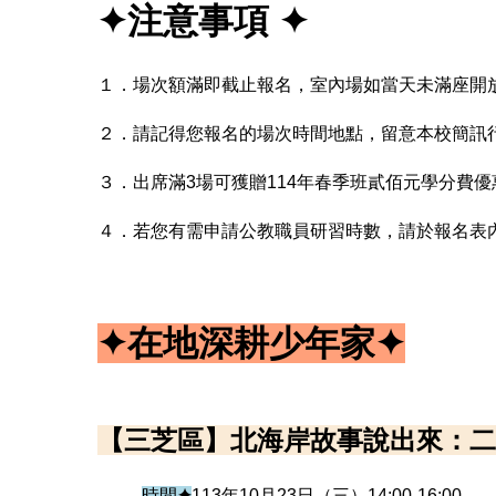
✦
注意事項
✦
１．場次額滿即截止報名，室內場如當天未滿座開
２．請記得您報名的場次時間地點，留意本校簡訊
３．出席滿3場可獲贈114年春季班貳佰元學分費
４．若您有需申請公教職員研習時數，請於報名表
✦
在地深耕少年家
✦
【三芝區】北海岸故事說出來：
時間
✦
113年10月23日（三）14:00-16:00