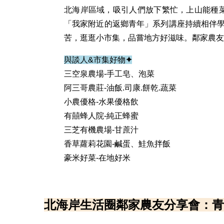
北海岸區域，吸引人們放下繁忙，上山能種菜
「我家附近的返鄉青年」系列講座持續相伴
苦，逛逛小市集，品嘗地方好滋味。鄰家農友
與談人&市集好物
✦
三空泉農場-手工皂、泡菜
阿三哥農莊-油飯.司康.餅乾.蔬菜
小農優格-水果優格飲
有囍蜂人院-純正蜂蜜
三芝有機農場-甘蔗汁
香草蘿莉花園-鹹蛋、鮭魚拌飯
豪米好菜-在地好米
北海岸生活圈鄰家農友分享會：青