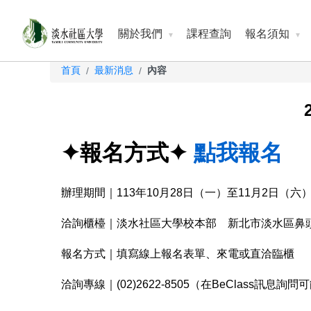
關於我們
課程查詢
報名須知
首頁
最新消息
內容
/
/
✦報名方式✦
點我報名
辦理期間｜113年10月28日（一）至11月2日（六
洽詢櫃檯｜淡水社區大學校本部 新北市淡水區鼻頭
報名方式｜填寫線上報名表單、來電或直洽臨櫃
洽詢專線｜(02)2622-8505（在BeClass訊息