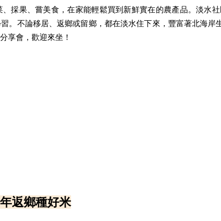
、採果、嘗美食，在家能輕鬆買到新鮮實在的農產品。淡水社區
學習。不論移居、返鄉或留鄉，都在淡水住下來，豐富著北海岸
分享會，歡迎來坐！
年返鄉種好米