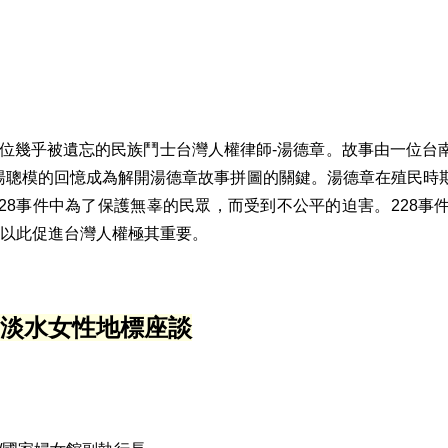
位幾乎被遺忘的民族鬥士台灣人權律師-湯德章。故事由一位台
湯聰模的回憶成為解開湯德章故事拼圖的關鍵。湯德章在殖民時
28事件中為了保護無辜的民眾，而受到不公平的迫害。228事
以此促進台灣人權極其重要。
淡水女性地標座談