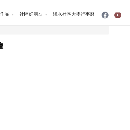
作品
社區好朋友
淡水社區大學行事曆
壇