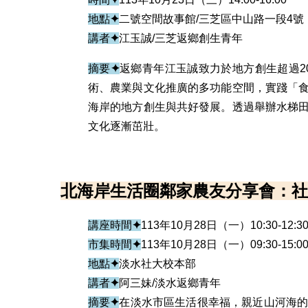
地點
✦
二號空間故事館/三芝區中山路一段4號
講者
✦
江玉誠/三芝返鄉創生青年
摘要
✦
返鄉青年江玉誠致力於地方創生超過
術、農業與文化推廣的多功能空間，實踐「
海岸的地方創生與共好發展。透過舉辦水梯
文化逐漸茁壯。
北海岸生活圈鄰家農友分享會：社
講座時間
✦
113年10月28日（一）10:30-12:3
市集時間
✦
113年10月28日（一）09:30-15
地點
✦
淡水社大校本部
講者
✦
阿三妹/淡水返鄉青年
摘要
✦
在淡水市區生活很幸福，親近山河海