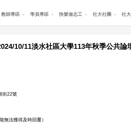
教師專區
學員專區
快樂做志工
社大社團
社大
2024/10/11淡水社區大學113年秋季公共論
）
街22號
詢問可能無法獲得及時回覆）