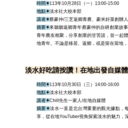
時間
✦
113年10月28日（一）13:00-15:00
地點
✦
淡水社大校本部
講者
✦
蔡豪仲/三芝返鄉青農、豪米好菜創辦
摘要
✦
來聽聽返鄉青年蔡豪仲的自耕創業故
青年農友相聚，分享創業的甘苦談，並一起體
地青年。不論是移居、返鄉，或是留在當地，
淡水好吃請按讚！在地出發自媒體
時間
✦
1
13年10月30日（三）14:00-16:00
地點
✦
淡水社大校本部
講者
✦
Chill先生一家人/在地自媒體
摘要
✦
淡水一直是北台灣重要的觀光據點，每
享，從在地YouTuber視角探索淡水的魅力