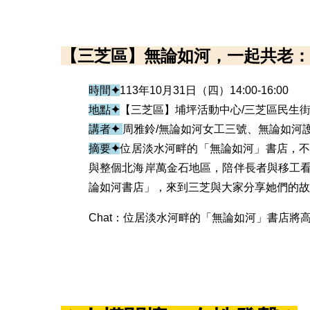
【三芝區】無論如河，一起共老：
時間
✦
113年10月31日（四）14:00-16:00
地點
✦
【三芝區】埔坪活動中心/三芝區民生街
講者
✦
周雅鈴/無論如河女工三號、無論如河
摘要
✦
位居淡水河畔的「無論如河」書店，
與整個北海岸萬金石地區，陪伴長者與移工
論如河書店」，來到三芝與大家分享她們的故
Chat：位居淡水河畔的「無論如河」書店