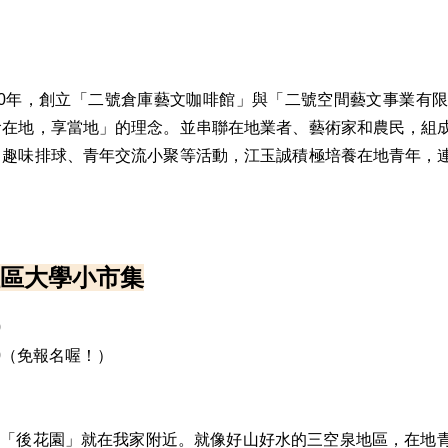
20年，創立「二號倉庫藝文咖啡館」與「二號空間藝文事業有
食在地，享當地」的理念。並串聯在地業者、藝術家和農民，組
田趣味排球、青年交流小聚等活動，江玉誠積極培養在地青年，
區大學小市集
0
:00（免報名喔！）
的「後花園」就在我家附近。就像好山好水的三空泉地區，在地