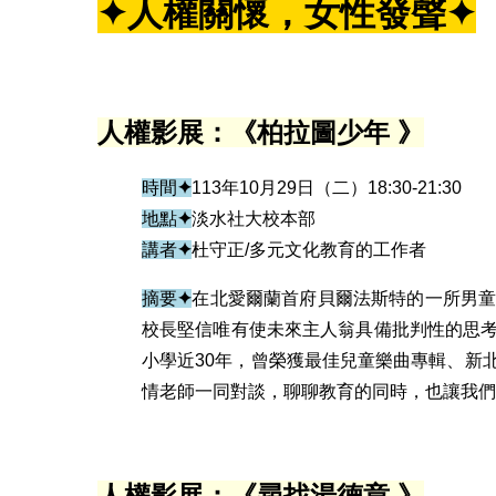
✦
人權關懷，女性發聲
✦
人權影展：《柏拉圖少年
》
時間
✦
113年10月29日（二）18:30-21:30
地點
✦
淡水社大校本部
講者
✦
杜守正/多元文化教育的工作者
摘要
✦
在北愛爾蘭首府貝爾法斯特的一所男
校長堅信唯有使未來主人翁具備批判性的思
小學近30年，曾榮獲最佳兒童樂曲專輯、新
情老師一同對談，聊聊教育的同時，也讓我們
人權影展：
《
尋找湯德章
》