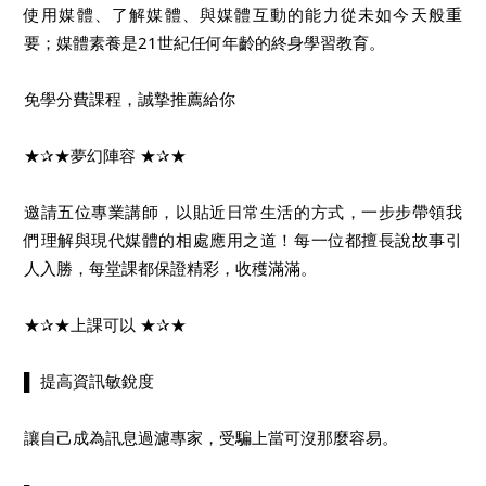
使用媒體、了解媒體、與媒體互動的能力從未如今天般重
要；媒體素養是21世紀任何年齡的終身學習教育。
免學分費課程，誠摯推薦給你
★✰★夢幻陣容 ★✰★
邀請五位專業講師，以貼近日常生活的方式，一步步帶領我
們理解與現代媒體的相處應用之道！每一位都擅長說故事引
人入勝，每堂課都保證精彩，收穫滿滿。
★✰★上課可以 ★✰★
▌ 提高資訊敏銳度
讓自己成為訊息過濾專家，受騙上當可沒那麼容易。