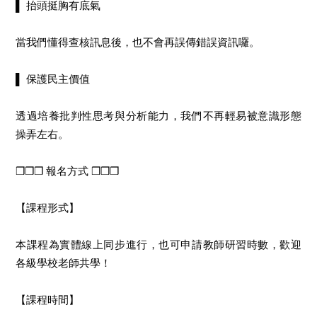
▌ 抬頭挺胸有底氣
當我們懂得查核訊息後，也不會再誤傳錯誤資訊囉。
▌ 保護民主價值
透過培養批判性思考與分析能力，我們不再輕易被意識形態
操弄左右。
❒❒❒ 報名方式 ❒❒❒
【課程形式】
本課程為實體線上同步進行，也可申請教師研習時數，歡迎
各級學校老師共學！
【課程時間】