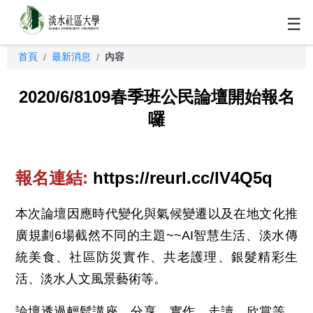
☰
首頁
最新消息
內容
/
/
2020/6/8109春季班公民論壇開始報名
囉
報名連結:
https://reurl.cc/lV4Q5q
本次論壇因應時代變化與氣候變遷以及在地文化推
廣規劃6場截然不同的主題~~AI智慧生活、淡水傳
統美食、社區防災實作、共老護理、銀髮精彩生
活、淡水人文風景藝術等。
論壇透過輕鬆講座、分享、實作、走讀、欣賞等，