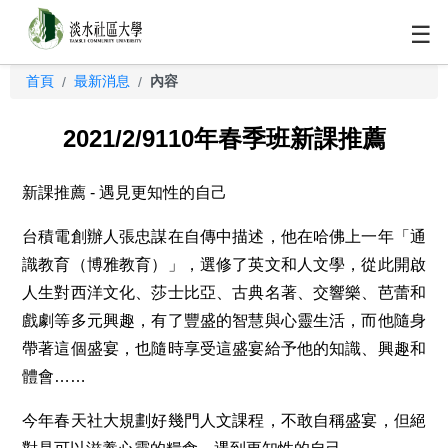
☰
首頁
最新消息
內容
/
/
2021/2/9110年春季班新課推薦
新課推薦 - 遇見更知性的自己
台積電創辦人張忠謀在自傳中描述，他在哈佛上一年「通
識教育（博雅教育）」，選修了英文和人文學，從此開啟
人生對西洋文化、莎士比亞、古典名著、交響樂、芭蕾和
戲劇等多元興趣，有了豐盛的智慧與心靈生活，而他隨身
帶著這個盛宴，也隨時享受這盛宴給予他的知識、興趣和
體會……
今年春天社大規劃好幾門人文課程，不敢自稱盛宴，但絕