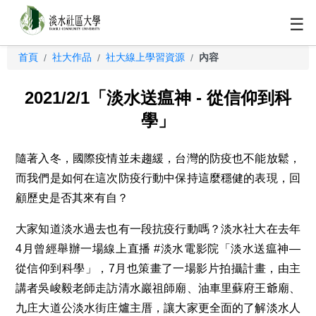
☰
首頁
社大作品
社大線上學習資源
內容
/
/
/
2021/2/1「淡水送瘟神 - 從信仰到科
學」
隨著入冬，國際疫情並未趨緩，台灣的防疫也不能放鬆，
而我們是如何在這次防疫行動中保持這麼穩健的表現，回
顧歷史是否其來有自？
大家知道淡水過去也有一段抗疫行動嗎？淡水社大在去年
4月曾經舉辦一場線上直播 #淡水電影院「淡水送瘟神―
從信仰到科學」，7月也策畫了一場影片拍攝計畫，由主
講者吳峻毅老師走訪清水巖祖師廟、油車里蘇府王爺廟、
九庄大道公淡水街庄爐主厝，讓大家更全面的了解淡水人