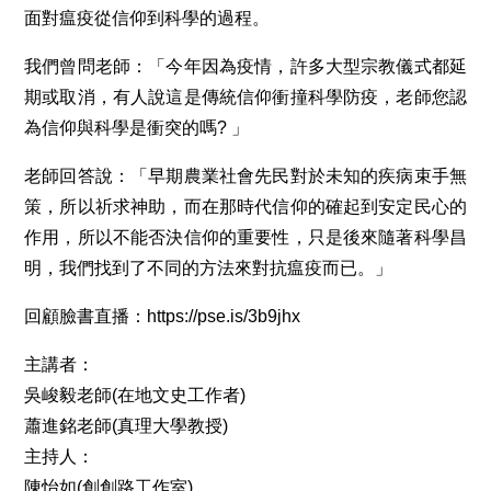
面對瘟疫從信仰到科學的過程。
我們曾問老師：「今年因為疫情，許多大型宗教儀式都延
期或取消，有人說這是傳統信仰衝撞科學防疫，老師您認
為信仰與科學是衝突的嗎? 」
老師回答說：「早期農業社會先民對於未知的疾病束手無
策，所以祈求神助，而在那時代信仰的確起到安定民心的
作用，所以不能否決信仰的重要性，只是後來隨著科學昌
明，我們找到了不同的方法來對抗瘟疫而已。」
回顧臉書直播：https://pse.is/3b9jhx
主講者：
吳峻毅老師(在地文史工作者)
蕭進銘老師(真理大學教授)
主持人：
陳怡如(創創路工作室)