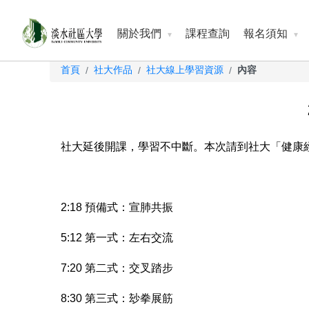
關於我們
課程查詢
報名須知
首頁
社大作品
社大線上學習資源
內容
/
/
/
社大延後開課，學習不中斷。本次請到社大「健康
2:18 預備式：宣肺共振
5:12 第一式：左右交流
7:20 第二式：交叉踏步
8:30 第三式：玅拳展筋