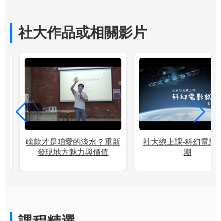
社大作品或相關影片
男
啥款才是咱愛的淡水？重新
社大線上課-科幻電影
發現地方魅力與價值
潮