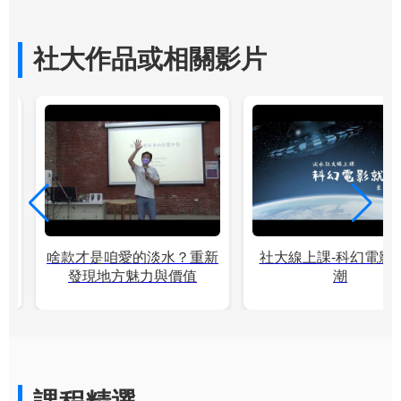
社大作品或相關影片
男
啥款才是咱愛的淡水？重新
社大線上課-科幻電影
發現地方魅力與價值
潮